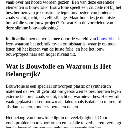
vaak over het hoofd worden gezien. Eén van deze essentiële
elementen is bouwfolie. Bouwfolie speelt een cruciale rol bij het
beschermen van je constructie tegen invloeden van buitenaf
zoals vocht, tocht, en zelfs slijtage. Maar hoe kies je de juiste
bouwfolie voor jouw project? En wat zijn de voordelen van
deze slimme bouwoplossing?
In dit artikel nemen we je mee door de wereld van
bouwfolie
. Je
leert waarom het gebruik ervan onmisbaar is, waar je op moet
letten bij het kiezen van de juiste folie, en hoe het jouw
bouwproject naar een hoger niveau tilt.
Wat is Bouwfolie en Waarom Is Het
Belangrijk?
Bouwfolie is een speciaal ontworpen plastic of synthetisch
materiaal dat wordt gebruikt om gebouwen te beschermen tegen
externe factoren zoals vocht, tocht en warmteverlies. Het wordt
vaak geplaatst tussen bouwmaterialen zoals isolatie en muren, of
als dampscherm onder vloeren en daken.
Het belang van bouwfolie ligt in de veelzijdigheid. Door
vochtproblemen te voorkomen en isolatie te verbeteren, verlengt
het de levensduur van een gebouw en vermindert het