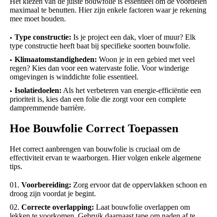
Het kiezen van de juiste bouwfolie is essentieel om de voordelen
maximaal te benutten. Hier zijn enkele factoren waar je rekening
mee moet houden.
Type constructie:
Is je project een dak, vloer of muur? Elk
type constructie heeft baat bij specifieke soorten bouwfolie.
Klimaatomstandigheden:
Woon je in een gebied met veel
regen? Kies dan voor een watervaste folie. Voor winderige
omgevingen is winddichte folie essentieel.
Isolatiedoelen:
Als het verbeteren van energie-efficiëntie een
prioriteit is, kies dan een folie die zorgt voor een complete
dampremmende barrière.
Hoe Bouwfolie Correct Toepassen
Het correct aanbrengen van bouwfolie is cruciaal om de
effectiviteit ervan te waarborgen. Hier volgen enkele algemene
tips.
Voorbereiding:
Zorg ervoor dat de oppervlakken schoon en
droog zijn voordat je begint.
Correcte overlapping:
Laat bouwfolie overlappen om
lekken te voorkomen. Gebruik daarnaast tape om naden af te